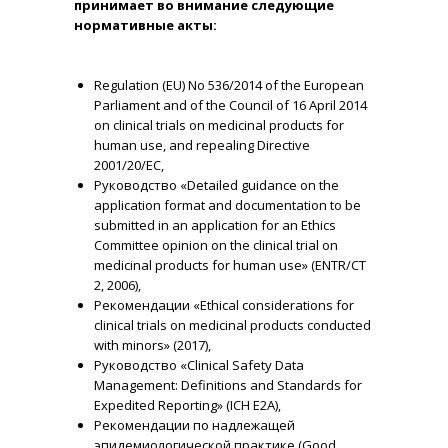
принимает во внимание следующие
нормативные акты:
Regulation (EU) No 536/2014 of the European
Parliament and of the Council of 16 April 2014
on clinical trials on medicinal products for
human use, and repealing Directive
2001/20/EC,
Руководство «Detailed guidance on the
application format and documentation to be
submitted in an application for an Ethics
Committee opinion on the clinical trial on
medicinal products for human use» (ENTR/CT
2, 2006),
Рекомендации «Ethical considerations for
clinical trials on medicinal products conducted
with minors» (2017),
Руководство «Clinical Safety Data
Management: Definitions and Standards for
Expedited Reporting» (ICH E2A),
Рекомендации по надлежащей
эпидемиологической практике (Good